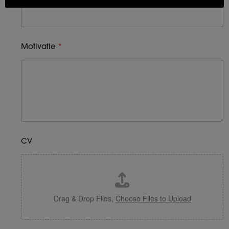
Motivatie
*
CV
Drag & Drop Files,
Choose Files to Upload