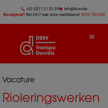
Ga
naar
+32 (0)11 31 32 29
info@dssv.be
de
Noodgeval?
Bel 24/7 naar onze wachtdienst:
0470 700 600
inhoud
Vacature
Rioleringswerken