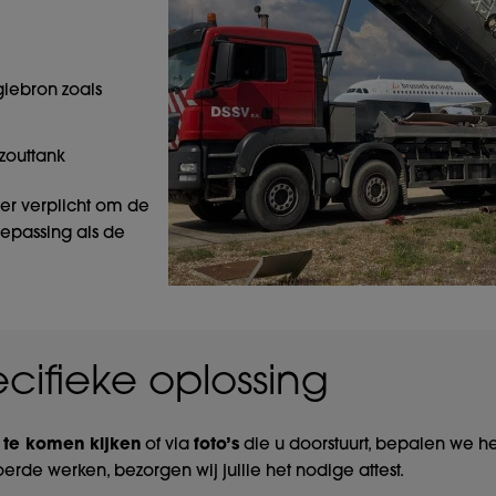
giebron zoals
zouttank
er verplicht om de
toepassing als de
cifieke oplossing
e te komen kijken
of via
foto’s
die u doorstuurt, bepalen we h
rde werken, bezorgen wij jullie het nodige attest.