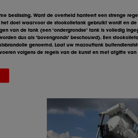
me beslissing. Want de overheid hanteert een strenge reg
an het doel waarvoor de stookolietank gebruikt wordt en de
ingen van de tank (een ‘ondergrondse’ tank is volledig ing
 worden dus als ‘bovengronds’ beschouwd). Een stookolie
huisbrandolie genoemd. Laat uw mazouttank buitendienstst
voeren volgens de regels van de kunst en met afgifte van