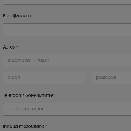
Voornaam
Bedrijfsnaam
Adres
*
Adres regel
1
Stad
Staat /
Provincie /
Telefoon / GSM-nummer
Regio
Inhoud mazouttank
*