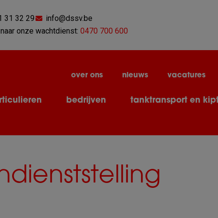
1 31 32 29
info@dssv.be
naar onze wachtdienst:
0470 700 600
over ons
nieuws
vacatures
ticulieren
bedrijven
tanktransport en kip
dienststelling