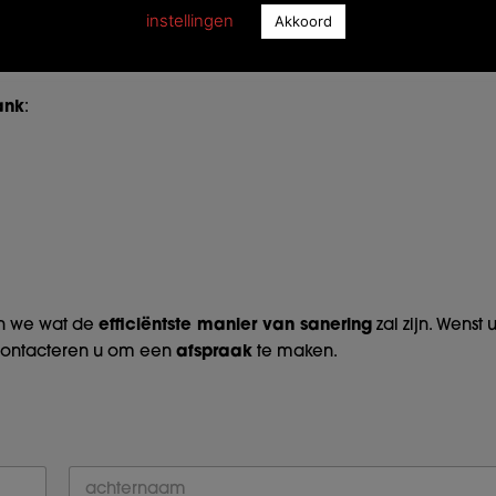
instellingen
Akkoord
ank
:
n we wat de
efficiëntste manier van sanering
zal zijn. Wenst
 contacteren u om een
afspraak
te maken.