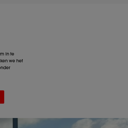
m in te
kken we het
onder