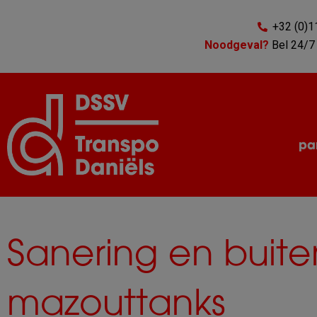
Ga
naar
+32 (0)1
de
Noodgeval?
Bel 24/7 
inhoud
par
Sanering en buiten
mazouttanks