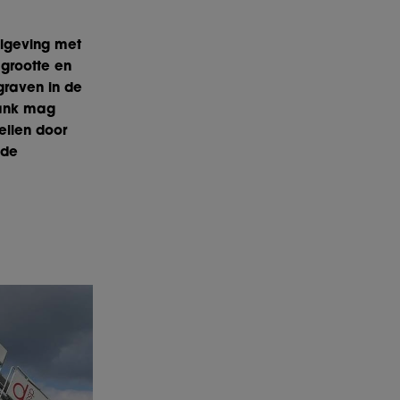
elgeving met
 grootte en
egraven in de
tank mag
ellen door
 de