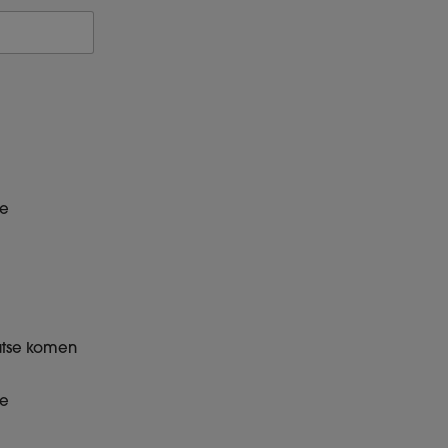
e
aatse komen
e